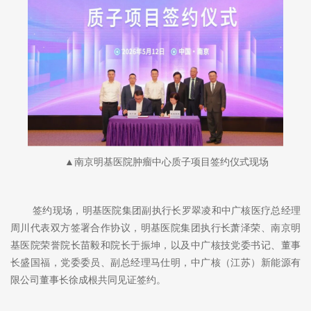
▲南京明基医院肿瘤中心质子项目签约仪式现场
签约现场，明基医院集团副执行长罗翠凌和中广核医疗总经理
周川代表双方签署合作协议，明基医院集团执行长萧泽荣、南京明
基医院荣誉院长苗毅和院长于振坤，以及中广核技党委书记、董事
长盛国福，党委委员、副总经理马仕明，中广核（江苏）新能源有
限公司董事长徐成根共同见证签约。