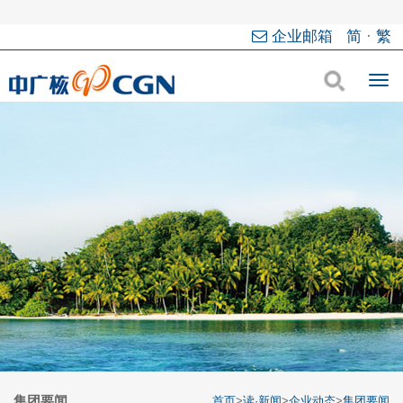
企业邮箱
简
·
繁
集团要闻
首页
>
读·新闻
>
企业动态
>
集团要闻