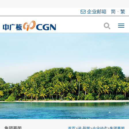
企业邮箱
简
·
繁
集团要闻
首页
>
读·新闻
>
企业动态
>
集团要闻