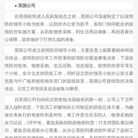
● 英国公司
在英国疫情进入高风险状态之前，英国公司迅速制定了以疫情
防控领导小组为统筹，以防控办公室为抓手，各部门协同配合的疫
情防控实施方案，从防疫物资采购，到生活用品储备，再到居家办
公保障，提前做好了打持久战的准备。
英国公司成立疫情防控领导小组，主要负责上级重要精神和指
示传达，疫情防控日常工作部署和疫情防控紧急事项决策，下设疫
情防控统筹、物资采购、生活后勤、信息报送、疫情防控督导等五
个小组，全方位支持防疫工作，同时设立防控领导小组办公室主要
负责与中广核和使馆相关部门的直线联系，英国公司疫情防控决策
传达、日常工作安排及信息收集与整理。
自英国公司扣动此次防疫狙击战扳机的那一刻，公司上下立即
进入战时状态，干部员工积极响应公司制定的防疫总体方案，为确
保任务执行的有效性和及时性，将工作责任压实到人；物资采购组
全力以赴，
3
月中旬，紧急采购的防疫物资到货；
IT
支持团队夜以继
日，紧急启动居家办公预案，从办公系统到通信软件保证了远程工