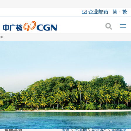
企业邮箱
简
·
繁
<
集团要闻
首页
>
读·新闻
>
企业动态
>
集团要闻