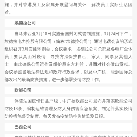
施，并对香港员工及家属开展慰问与关怀，解决员工实际生活困
难。
埃德拉公司
自马来西亚
3
月
18
日实施全国封闭式管制措施，
3
月
24
日下午，
埃德拉电力控股有限公司（简称“埃德拉公司”）通过电话会议的形式
组织召开
3
月安健环例会，会议要求，埃德拉公司总部及各电厂全体
员工要认真面对疫情，寻找方法保护自己、家人、同事及其他人
士，由此确保公司运作及维护股东方利益，进而对社会做出贡献。
会议参照当地法律法规和政府行政要求，以及中广核、能源国际总
部发出的最新防疫措施，进一步部署疫情防控工作。
欧能公司
伴随法国疫情日益严峻，中广核欧能公司发布并落实欧能公司
防疫
18
条、编制运维管理及防人身伤害应急预案、制定并落实疫情
防控措施督导制度、每天发布疫情防控舆情监测日报。
巴西公司