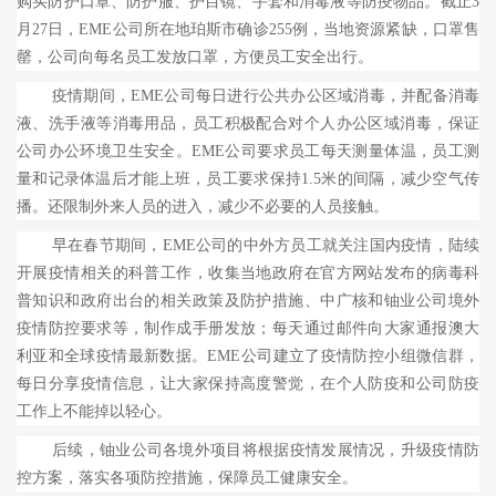
购买防护口罩、防护服、护目镜、手套和消毒液等防疫物品。截止
3
月
27
日，
EME
公司所在地珀斯市确诊
255
例，当地资源紧缺，口罩售
罄，公司向每名员工发放口罩，方便员工安全出行。
疫情期间，
EME
公司每日进行公共办公区域消毒，并配备消毒
液、洗手液等消毒用品，员工积极配合对个人办公区域消毒，保证
公司办公环境卫生安全。
EME
公司要求员工每天测量体温，员工测
量和记录体温后才能上班，员工要求保持
1.5
米的间隔，减少空气传
播。还限制外来人员的进入，减少不必要的人员接触。
早在春节期间，
EME
公司的中外方员工就关注国内疫情，陆续
开展疫情相关的科普工作，收集当地政府在官方网站发布的病毒科
普知识和政府出台的相关政策及防护措施、中广核和铀业公司境外
疫情防控要求等，制作成手册发放；每天通过邮件向大家通报澳大
利亚和全球疫情最新数据。
EME
公司建立了疫情防控小组微信群，
每日分享疫情信息，让大家保持高度警觉，在个人防疫和公司防疫
工作上不能掉以轻心。
后续，铀业公司各境外项目将根据疫情发展情况，升级疫情防
控方案，落实各项防控措施，保障员工健康安全。