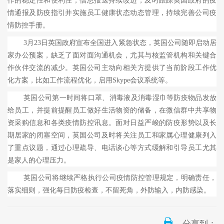
作的稳定性和便利性；信息报送持续改进，及时跟踪英国政府的疫
情通报及防疫指引并实施员工健康状态动态管理，持续完善公司疫
情防控手册。
3
月
23
日英国政府宣布全国进入紧急状态，英国公司随即启动居
家办公预案，缺乏了面对面沟通机会，尤其与核监管机构和关键合
作伙伴交流的减少。英国公司主动向相关方提供了当前阶段工作优
化方案，比如工作流程优化，启用
Skype
会议系统等。
英国公司第一时间将口罩、消毒液及消毒湿巾等防疫物品发放
给员工，并提前提醒员工做好生活物资的储备，在微信群中共享物
资采购信息和各类疫情防控讯息。面对日益严峻的防疫形势以及长
期居家的闭塞空间，英国公司及时将关注员工和家属心理健康列入
了重点议题，通过心理疏导、电话谈心等方式缓解和引导员工尤其
是家人的心理压力。
英国公司将继续严格执行公司疫情防控管理规定，明确责任，
落实细则，强化每日防疫检查，不留死角，外防输入，内防感染。
分享到：