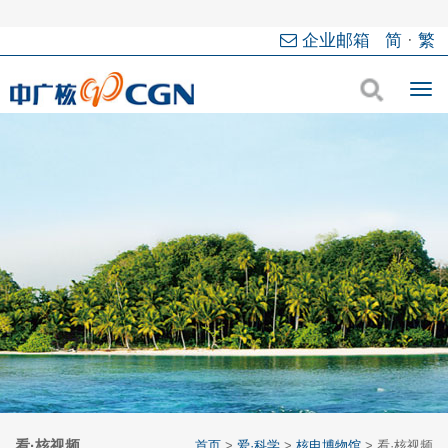
企业邮箱
简
·
繁
看·核视频
首页
>
爱·科学
>
核电博物馆
> 看·核视频