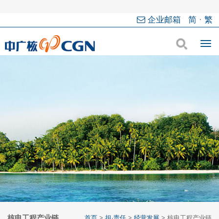
企业邮箱
简
·
繁
核电工程产业链
首页
>
担·责任
>
经营发展
>
核电工程产业链