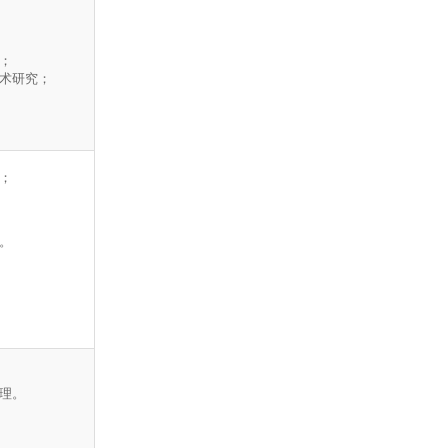
；
术研究；
；
。
理。