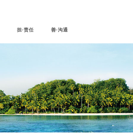
担·责任
善·沟通