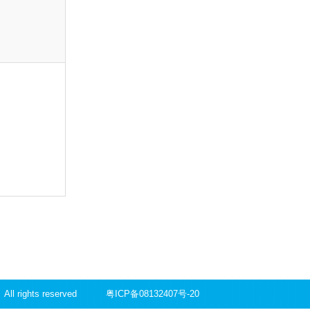
 rights reserved
粤ICP备08132407号-20