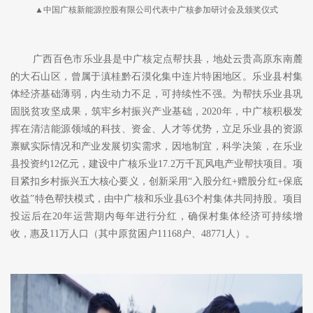
▲中国广核新能源控股有限公司代表中广核参加研讨会及颁奖仪式
广西百色市乐业县是中广核定点帮扶县，地处云贵高原东南麓
的大石山区，曾属于滇桂黔石漠化集中连片特困地区。乐业县村集
体经济基础薄弱，内生动力不足，可持续性不强。为帮扶乐业县巩
固脱贫攻坚成果，筑牢乡村振兴产业基础，
2020年，中广核积极发
挥在清洁能源领域的科技、资金、人才等优势，立足乐业县的资源
禀赋实际情况和产业发展切实需求，因地制宜，科学决策，在乐业
县投资约12亿元，建设中广核乐业17.2万千瓦风电产业帮扶项目。项
目紧扣乡村振兴五大核心要义，创新采用“入股分红+赠股分红+保底
收益”特色帮扶模式，由中广核和乐业县63个村集体共同持股。项目
投运后在20年运营期内每年进行分红，确保村集体经济可持续增
收，惠及11万人口（其中原贫困户11168户、48771人）。