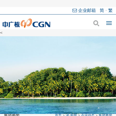
企业邮箱
简
·
繁
<
集团要闻
首页
>
读·新闻
>
企业动态
>
集团要闻