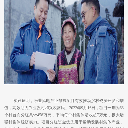
实践证明，乐业风电产业帮扶项目有效推动乡村资源开发和增
值，高效助力兴业强村和兴农富民。
2022年9月16日，项目一期为63
个村首次分红共计458万元，平均每个村集体增收超7万元，极大增
强村集体经济实力。项目分红资金优先用于帮助发展村集体产业，