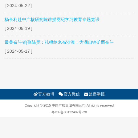
[ 2024-05-22 ]
杨长利赴中广核研究院讲授党纪学习教育专题党课
[ 2024-05-19 ]
最美奋斗者|张陆昊：扎根纳米布沙漠，为湖山铀矿而奋斗
[ 2024-05-17 ]
官方微博
官方微信
监察举报
Copyright © 2015 中国广核集团有限公司 All rights reserved
粤ICP备08132407号-20