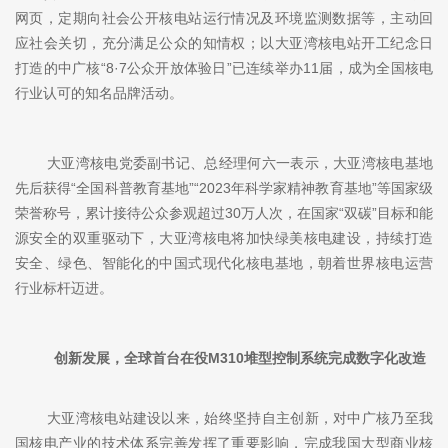
网页，定期向社会公开核电站运行情况及环境监测数据等，主动回
应社会关切，充分满足公众的知情权；以大亚湾核电站开工纪念日
打造的中广核“8·7公众开放体验日”已连续举办11届，成为全国核电
行业认可的知名品牌活动。
大亚湾核电党委副书记、总经理何六一表示，大亚湾核电基地
先后获得“全国科普教育基地”“2023年科学家精神教育基地”等国家级
荣誉称号，累计接待公众参观超过30万人次，在国家“双碳”目标和能
源安全的双重驱动下，大亚湾核电将加快绿美核电建设，持续打造
安全、绿色、智能化的中国式现代化核电基地，朝着世界核电运营
行业标杆迈进。
创新发展，全球首台在役M310堆型控制系统完成数字化改造
大亚湾核电站建设以来，始终坚持自主创新，对中广核乃至我
国核电产业的技术体系完善发挥了重要影响，完成我国大型商业核