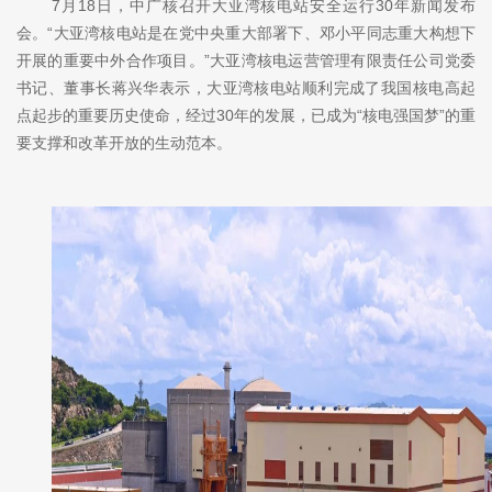
7月18日，中广核召开大亚湾核电站安全运行30年新闻发布
会。“大亚湾核电站是在党中央重大部署下、邓小平同志重大构想下
开展的重要中外合作项目。”大亚湾核电运营管理有限责任公司党委
书记、董事长蒋兴华表示，大亚湾核电站顺利完成了我国核电高起
点起步的重要历史使命，经过30年的发展，已成为“核电强国梦”的重
要支撑和改革开放的生动范本。