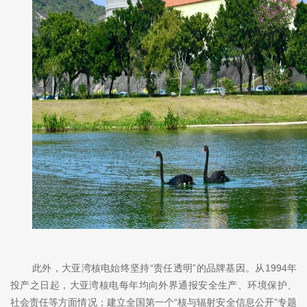
此外，大亚湾核电始终坚持“责任透明”的品牌基因。从1994年
投产之日起，大亚湾核电每年均向外界通报安全生产、环境保护、
社会责任等方面情况；建立全国第一个“核与辐射安全信息公开”专题