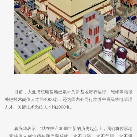
目前，大亚湾核电基地已累计为新基地培养运行、维修等领域
关键技术岗位人才约4000名，还为国内外同行培养中高级核电管理
人才、关键技术岗位人才约1000名。
蒋兴华表示：“站在投产30周年新的历史起点上，我们将传承老
一辈核电人创业精神和光荣传统，永不自满、永不气馁、永不僵