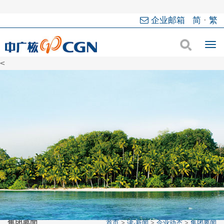
企业邮箱
简
·
繁
<
集团要闻
首页
>
读·新闻
>
企业动态
>
集团要闻