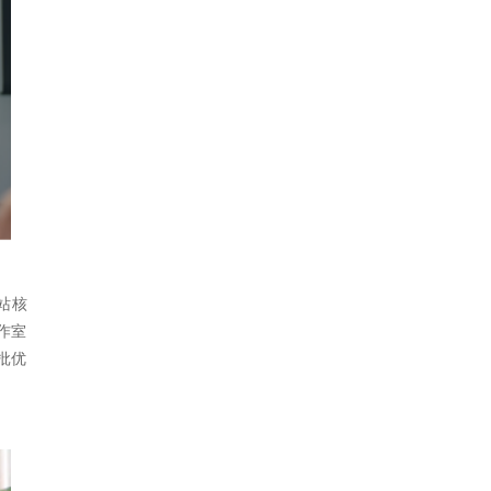
站核
作室
批优