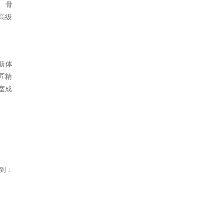
、骨
高级
新体
匠精
室成
到：