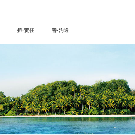
担·责任
善·沟通