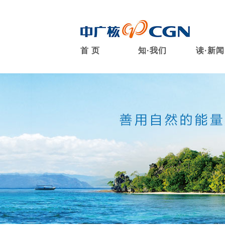
首 页
知·我们
读·新闻