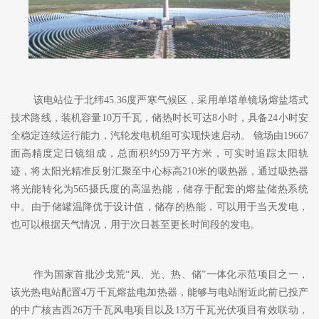
该电站位于北纬
45.36度严寒气候区，采用单塔单镜场熔盐塔式
技术路线，装机容量10万千瓦，储热时长可达8小时，具备24小时安
全稳定连续运行能力，汽轮发电机组可实现快速启动。 镜场由19667
面高精度定日镜组成，总面积约59万平方米，可实时追踪太阳轨
迹，将太阳光精准反射汇聚至中心标高210米的吸热器，通过吸热器
将光能转化为565摄氏度的高温热能，储存于配套的熔盐储热系统
中。由于储罐温降优于设计值，储存的热能，可以用于当天发电，
也可以根据天气情况，用于次日甚至更长时间段的发电。
作为国家首批沙戈荒
“风、光、热、储”一体化示范项目之一，
该光热电站配置4万千瓦熔盐电加热器，能够与电站附近此前已投产
的中广核吉西26万千瓦风电项目以及13万千瓦光伏项目有效联动，