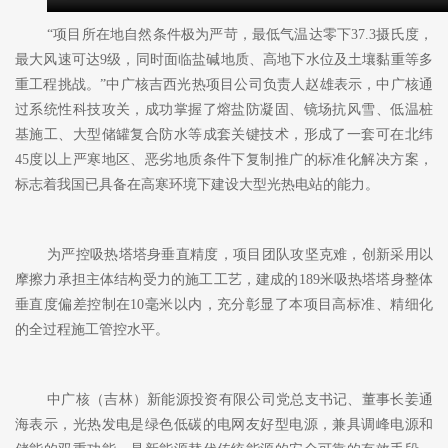
“项目所在地自然条件极为严苛，最低气温达零下37.3摄氏度，
最大风速可达9级，同时面临盐碱地质、高地下水位及土壤黏重等多
重工程挑战。”中广核吉西光热项目公司负责人赵雄表示，中广核通
过系统性科技攻关，成功掌握了熔盐防凝固、镜场抗风雪、低温桩
基施工、大型储罐复合防水等成套关键技术，形成了一套可在北纬
45度以上严寒地区、恶劣地质条件下复制推广的标准化解决方案，
标志着我国已具备在高寒环境下建设大型光热电站的能力。
为严控吸热塔塔身垂直精度，项目团队攻坚克难，创新采用以
摩擦力承担主体结构受力的施工工艺，建成的
189米吸热塔塔身整体
垂直度偏差控制在10毫米以内，充分彰显了本项目高标准、精细化
的全过程施工管控水平。
中广核（吉林）新能源投资有限公司党总支书记、董事长姜通
海表示，光热发电是绿色低碳的电网友好型电源，兼具调峰电源和