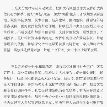
二是充分发挥示范带动效应。把扩大有效投资作为支撑扩大内
需的有力抓手，用好
“两新”政策、加大“两重”投入，加快规划项目落
地，聚焦科技属性、技术价值、新兴领域，推动落实一批强链补链
重点项目，更好发挥投资带动作用。持续提升中央企业控股上市公
司质量，不断改进和加强市值管理，支持价值投资、理性投资、长
期投资，更好维护资本市场稳定。发挥中央企业产业链条长、带动
作用强的优势，持续深化产业链融通发展共链行动，牵头组建产业
联盟，高效推进供需对接，带动上中下游、大中小企业融通发展。
三是积极促进社会和谐稳定。坚持高标准履行社会责任，落实
好产业、就业等帮扶政策，积极助力乡村振兴，促进革命老区、民
族地区、边疆地区和脱贫地区加快发展。加快
“沙戈荒”新能源基地等
重大项目建设，推动油气及金属矿产资源国内增储上产，积极落实
粮食收储调控任务，扎实做好能源电力保供稳价，有力维护粮食和
重要能源资源安全。加强中央企业专业化战略应急救援队伍建设，
全力做好重大自然灾害应急响应，坚决守护人民群众生命和财产安