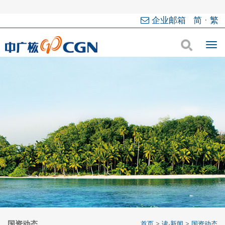
企业邮箱
简
·
繁
国资动态
首页
>
读·新闻
>
国资动态