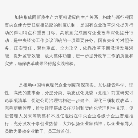
加快形成同新质生产力更相适应的生产关系、构建与新征程国
资央企使命责任更相适应的制度机制，是国有企业改革深化提升行
动的鲜明特点和重要目标。高质量完成国有企业改革深化提升行
动，是中央经济工作会议明确的一项重要任务。国资央企将对照任
务、压实责任，聚焦重点、全力攻坚，依靠改革不断激活发展潜
能、提升监管效能、放大整体功能，进一步提升改革工作的质量和
实效，确保改革成果经得起实践检验。
一是推动中国特色现代企业制度落深落实。加快建设科学、理
性、高效的董事会，分层分类、动态优化党委（党组）前置研究讨
论事项清单，促进公司治理结构进一步健全。深化三项制度改革，
完善薪酬管理，推动经理层成员任期制和契约化管理刚性兑现，促
进管理人员末等调整和不胜任退出在中央企业各级子企业普遍推
行，充分激发干事创业热情，大力弘扬企业家精神，以企业领导人
员敢为带动企业敢干、员工敢首创。