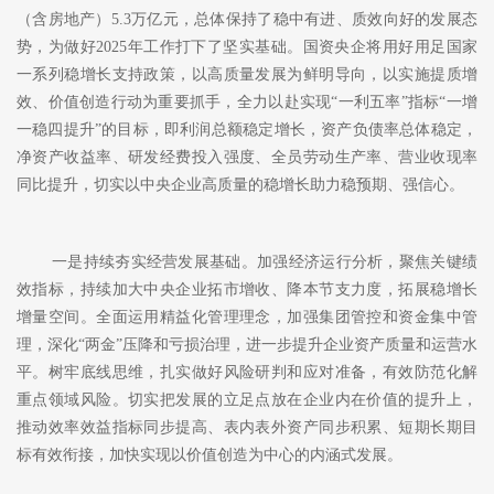
（含房地产）5.3万亿元，总体保持了稳中有进、质效向好的发展态
势，为做好2025年工作打下了坚实基础。国资央企将用好用足国家
一系列稳增长支持政策，以高质量发展为鲜明导向，以实施提质增
效、价值创造行动为重要抓手，全力以赴实现“一利五率”指标“一增
一稳四提升”的目标，即利润总额稳定增长，资产负债率总体稳定，
净资产收益率、研发经费投入强度、全员劳动生产率、营业收现率
同比提升，切实以中央企业高质量的稳增长助力稳预期、强信心。
一是持续夯实经营发展基础。加强经济运行分析，聚焦关键绩
效指标，持续加大中央企业拓市增收、降本节支力度，拓展稳增长
增量空间。全面运用精益化管理理念，加强集团管控和资金集中管
理，深化
“两金”压降和亏损治理，进一步提升企业资产质量和运营水
平。树牢底线思维，扎实做好风险研判和应对准备，有效防范化解
重点领域风险。切实把发展的立足点放在企业内在价值的提升上，
推动效率效益指标同步提高、表内表外资产同步积累、短期长期目
标有效衔接，加快实现以价值创造为中心的内涵式发展。