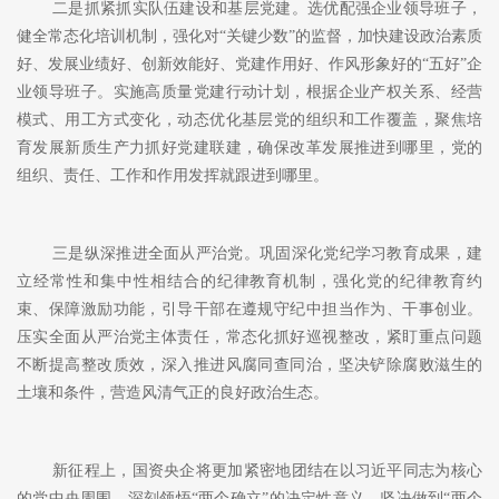
二是抓紧抓实队伍建设和基层党建。选优配强企业领导班子，
健全常态化培训机制，强化对
“关键少数”的监督，加快建设政治素质
好、发展业绩好、创新效能好、党建作用好、作风形象好的“五好”企
业领导班子。实施高质量党建行动计划，根据企业产权关系、经营
模式、用工方式变化，动态优化基层党的组织和工作覆盖，聚焦培
育发展新质生产力抓好党建联建，确保改革发展推进到哪里，党的
组织、责任、工作和作用发挥就跟进到哪里。
三是纵深推进全面从严治党。巩固深化党纪学习教育成果，建
立经常性和集中性相结合的纪律教育机制，强化党的纪律教育约
束、保障激励功能，引导干部在遵规守纪中担当作为、干事创业。
压实全面从严治党主体责任，常态化抓好巡视整改，紧盯重点问题
不断提高整改质效，深入推进风腐同查同治，坚决铲除腐败滋生的
土壤和条件，营造风清气正的良好政治生态。
新征程上，国资央企将更加紧密地团结在以习近平同志为核心
的党中央周围，深刻领悟
“两个确立”的决定性意义，坚决做到“两个