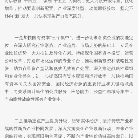
将以收官
“十四五”、谋划“十五五”为契机，更大力度升级存量、优化
增量，推动要素创新配置、产业深度转型、动能顺畅接续，坚定不
移向“新”发力，加快实现生产力质态跃升。
一是加快国有资本
“三个集中”。进一步明晰各类企业的功能定
位，在深入研究行业形势、产业趋势、市场走势的基础上，立足企
业比较优势，大力推进差异化布局。持续深化国有资本投资、运营
公司改革，打造市场化运作的专业平台，推动创新投资和战略性投
资，助力存量资产盘活和低效无效资产处置。深入推进战略性重组
和专业化整合，进一步提高国有资本配置和运行效率，加快推动国
有资本向关系国家安全、国民经济命脉的重要行业和关键领域集
中，向关系国计民生的公共服务、应急能力、公益性领域等集中，
向前瞻性战略性新兴产业集中。
二是推动重点产业提质升级。坚守实体经济，坚持传统产业和
战略性新兴产业协同发展，深入实施央企产业焕新行动、未来产业
启航行动，实现新旧融合互促，不断向产业链价值链高端攀升。以