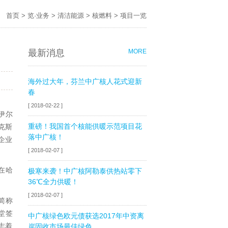
首页
>
览·业务
>
清洁能源
>
核燃料
>
项目一览
最新消息
MORE
海外过大年，芬兰中广核人花式迎新
春
[ 2018-02-22 ]
伊尔
重磅！我国首个核能供暖示范项目花
克斯
落中广核！
企业
[ 2018-02-07 ]
在哈
极寒来袭！中广核阿勒泰供热站零下
36℃全力供暖！
[ 2018-02-07 ]
简称
堂签
中广核绿色欧元债获选2017年中资离
志着
岸固收市场最佳绿色...