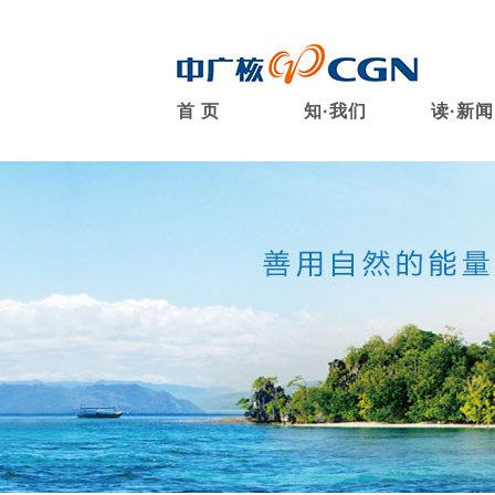
首 页
知·我们
读·新闻