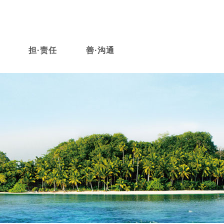
担·责任
善·沟通