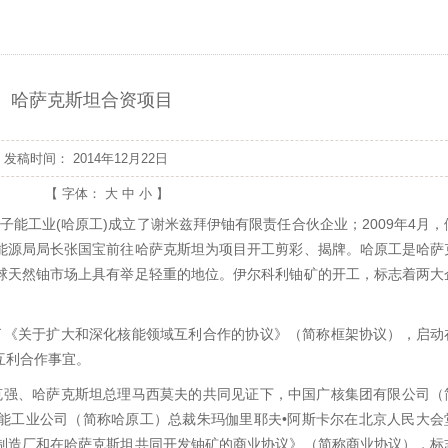
哈萨克斯坦合资项目
发稿时间：
2014年12月22日
【 字体：
大
中
小
】
原子能工业(哈原工)成立了谢米兹拜伊铀有限责任合伙企业；2009年4月，
能源局局长张国宝前往哈萨克斯坦为项目开工剪彩、揭牌。哈原工是哈萨
球天然铀市场上具有举足轻重的地位。伊尔科利铀矿的开工，标志着两大
签署了《关于扩大和深化核能领域互利合作的协议》（简称框架协议），启动
互利合作事宜。
理李克强、哈萨克斯坦总理马西莫夫的共同见证下，中国广核集团有限公司（
能工业公司（简称哈原工）总裁朱玛伽里耶夫•阿斯卡尔在北京人民大会
制造厂和在哈萨克斯坦共同开发铀矿的商业协议》（简称商业协议），标