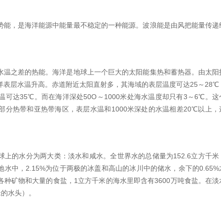
势能，是海洋能源中能量最不稳定的一种能源。波浪能是由风把能量传递
。
水温之差的热能。海洋是地球上一个巨大的太阳能集热和蓄热器。由太阳
表层水温升高。赤道附近太阳直射多，其海域的表层温度可达25～28℃
可达35℃。而在海洋深处50O～1000米处海水温度却只有3～6℃。这
分热带和亚热带海区，表层水温和1000米深处的水温相差20℃以上，
上的水分为两大类：淡水和咸水。全世界水的总储量为152.6立方千米
地水中，2.15%为位于两极的冰盖和高山的冰川中的储水，余下的0.65%
种矿物和大量的食盐，1立方千米的海水里即含有3600万吨食盐。在淡
米的水头）。