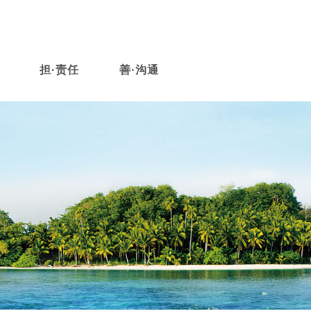
担·责任
善·沟通