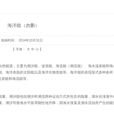
海洋能（勿删）
发稿时间：
2014年10月31日
【 字体：
大
中
小
】
自然能源，主要为潮汐能、波浪能、海流能（潮流能）、海水温差能和海
能、海洋表面的太阳能以及海洋生物质能等。海洋能的表现形式多种多样
盐差能和海流能等。
能量。潮汐能包括潮汐和潮流两种运动方式所包含的能量，潮水在涨落中
量。潮汐导致海水平面周期性地升降，因海水涨落及潮水流动所产生的能