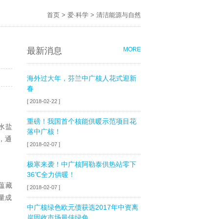
首页
>
爱·科学
>
清洁能源与自然
最新消息
MORE
海外过大年，芬兰中广核人花式迎新
春
[ 2018-02-22 ]
重磅！我国首个核能供暖示范项目花
水盐
落中广核！
，通
[ 2018-02-07 ]
极寒来袭！中广核阿勒泰供热站零下
36℃全力供暖！
蕴藏
[ 2018-02-07 ]
量成
中广核绿色欧元债获选2017年中资离
岸固收市场最佳绿色...