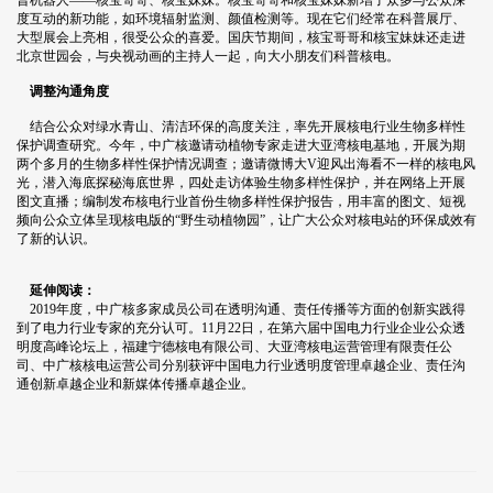
普机器人——核宝哥哥、核宝妹妹。核宝哥哥和核宝妹妹新增了众多与公众深
度互动的新功能，如环境辐射监测、颜值检测等。现在它们经常在科普展厅、
大型展会上亮相，很受公众的喜爱。国庆节期间，核宝哥哥和核宝妹妹还走进
北京世园会，与央视动画的主持人一起，向大小朋友们科普核电。
调整沟通角度
结合公众对绿水青山、清洁环保的高度关注，率先开展核电行业生物多样性
保护调查研究。今年，中广核邀请动植物专家走进大亚湾核电基地，开展为期
两个多月的生物多样性保护情况调查；邀请微博大V迎风出海看不一样的核电风
光，潜入海底探秘海底世界，四处走访体验生物多样性保护，并在网络上开展
图文直播；编制发布核电行业首份生物多样性保护报告，用丰富的图文、短视
频向公众立体呈现核电版的“野生动植物园”，让广大公众对核电站的环保成效有
了新的认识。
延伸阅读：
2019年度，中广核多家成员公司在透明沟通、责任传播等方面的创新实践得
到了电力行业专家的充分认可。11月22日，在第六届中国电力行业企业公众透
明度高峰论坛上，福建宁德核电有限公司、大亚湾核电运营管理有限责任公
司、中广核核电运营公司分别获评中国电力行业透明度管理卓越企业、责任沟
通创新卓越企业和新媒体传播卓越企业。