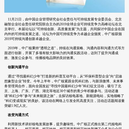
11月21日，由中国企业管理研究会社会责任与可持续发展专业委员会、北京
融智企业社会责任研究院联合主办的2019全球企业可持续竞争力高峰论坛在北
京举行。本届论坛以“可持续创新、高质量发展”为主题，共同探讨中国企业在国
内外的可持续发展之道。论坛为中国可持续竞争力卓越企业颁奖，中广核获颁
2019可持续沟通创新卓越企业。
2019年，中广核秉持“透明之道”，持续在沟通策略、沟通内容和沟通方式等方
面进行创新，开展了多项有较大影响力的沟通实践活动，达到了提升沟通成
效、激发公众参与、传播核电品牌的良好效果。
创新沟通平台
通过“寻找最科幻少年”打造新的科普互动平台，从“环保科普型企业”向“启迪
想象型企业”转变。今年上半年，中广核紧跟全民科幻热，与新浪微博、未来事
务管理局合作，面向全国发起“寻找中国最科幻少年”科幻征文活动，吸引了北
京、上海、广东、广西、湖北等地近30个城市的青少年积极参与。活动还邀
请“科幻少年”参与“未来能源之旅”，去探访核电基地、新能源电站，实地领略了
“科幻变成现实”的美妙。该活动在网络上引发全民高度关注，活动总话题阅读量
突破1.9亿人次。
改变沟通方式
利用新技术讲好核电发展故事，提升趣味性。中广核正式推出第二代核电科