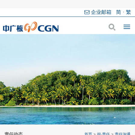
企业邮箱
简
·
繁
责任动态
首页
>
担·责任
>
责任沟通