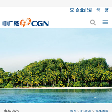
企业邮箱
简
·
繁
责任动态
首页
>
担·责任
>
责任沟通