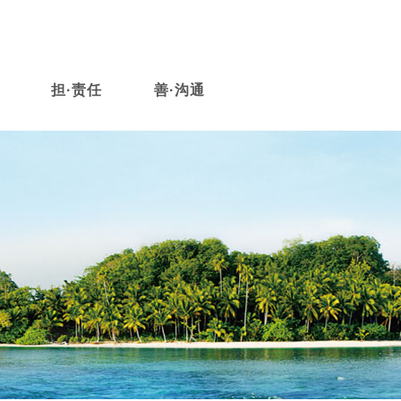
担·责任
善·沟通