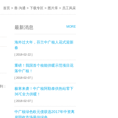
首页
>
善·沟通
>
下载专区
>
图片库
>
员工风采
最新消息
MORE
海外过大年，芬兰中广核人花式迎新
春
[ 2018-02-22 ]
重磅！我国首个核能供暖示范项目花
落中广核！
[ 2018-02-07 ]
到：
极寒来袭！中广核阿勒泰供热站零下
36℃全力供暖！
[ 2018-02-07 ]
中广核绿色欧元债获选2017年中资离
岸固收市场最佳绿色...