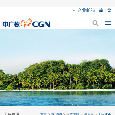
企业邮箱
简
·
繁
工程建设
首页
>
善·沟通
>
下载专区
>
图片库
>
工程建设