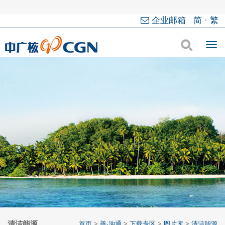
企业邮箱
简
·
繁
清洁能源
首页
>
善·沟通
>
下载专区
>
图片库
>
清洁能源