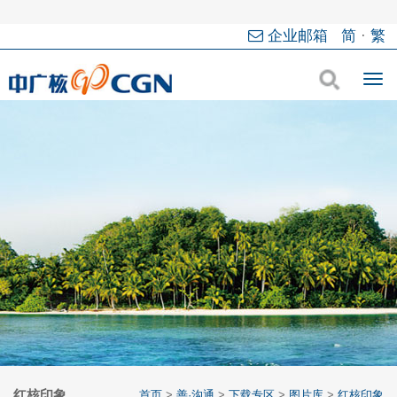
企业邮箱
简
·
繁
红核印象
首页
>
善·沟通
>
下载专区
>
图片库
>
红核印象