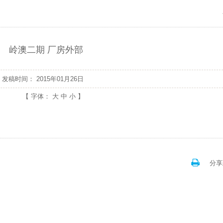
岭澳二期 厂房外部
发稿时间：
2015年01月26日
【 字体：
大
中
小
】
分享