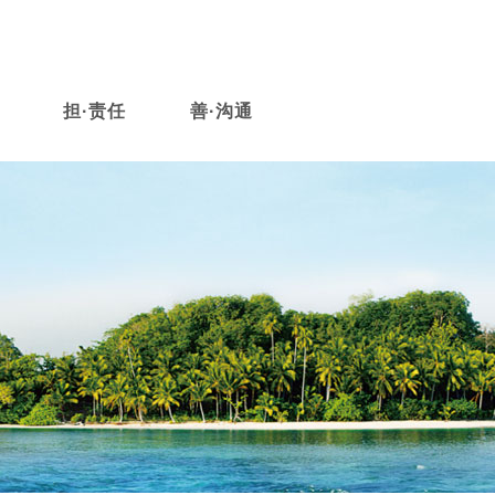
担·责任
善·沟通