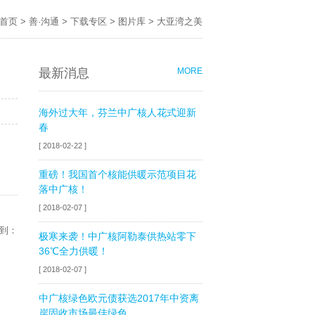
首页
>
善·沟通
>
下载专区
>
图片库
>
大亚湾之美
最新消息
MORE
海外过大年，芬兰中广核人花式迎新
春
[ 2018-02-22 ]
重磅！我国首个核能供暖示范项目花
落中广核！
[ 2018-02-07 ]
到：
极寒来袭！中广核阿勒泰供热站零下
36℃全力供暖！
[ 2018-02-07 ]
中广核绿色欧元债获选2017年中资离
岸固收市场最佳绿色...