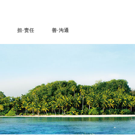
担·责任
善·沟通