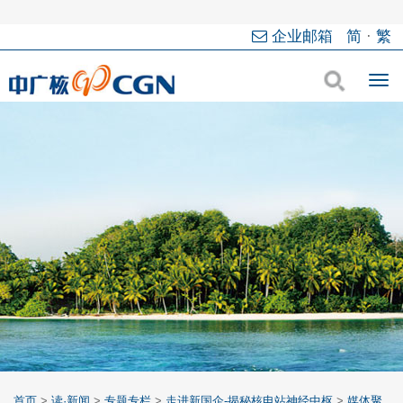
企业邮箱
简
·
繁
首页
>
读·新闻
>
专题专栏
>
走进新国企-揭秘核电站神经中枢
>
媒体聚