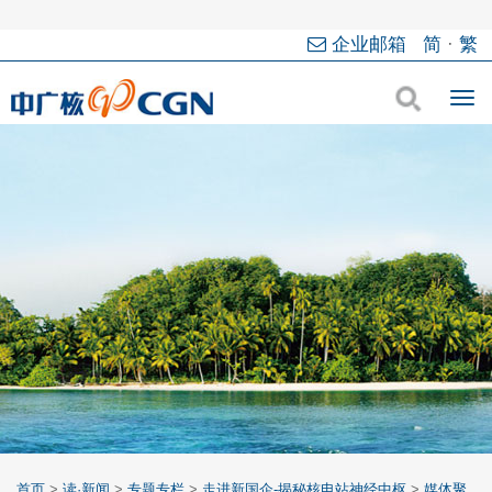
企业邮箱
简
·
繁
首页
>
读·新闻
>
专题专栏
>
走进新国企-揭秘核电站神经中枢
>
媒体聚