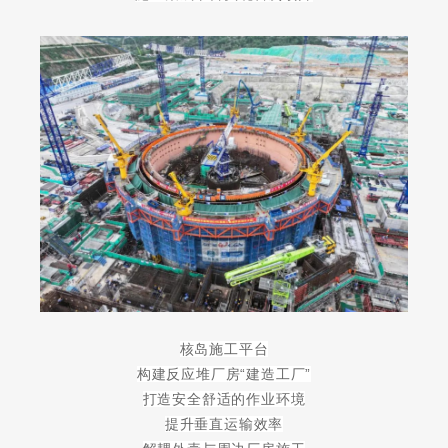
核岛施工平台
构建反应堆厂房“建造工厂”
打造安全舒适的作业环境
提升垂直运输效率