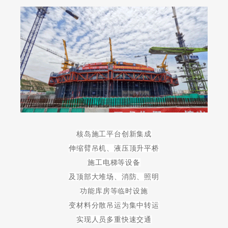
核岛施工平台创新集成
伸缩臂吊机、液压顶升平桥
施工电梯等设备
及顶部大堆场、消防、照明
功能库房等临时设施
变材料分散吊运为集中转运
实现人员多重快速交通