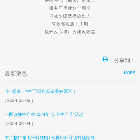
解耦外壳与周边厂房施工
服务厂房建造全周期
可减少建造措施投入
有效缩短施工工期
提升反应堆厂房建设效益
分享到：
最新消息
MORE
“芒”起来，“种”下绿色低碳美好愿景！
[ 2024-06-05 ]
一图读懂中广核2024年“安全生产月”活动
[ 2024-06-04 ]
中广核广东太平岭核电1号机组外穹顶封顶完成