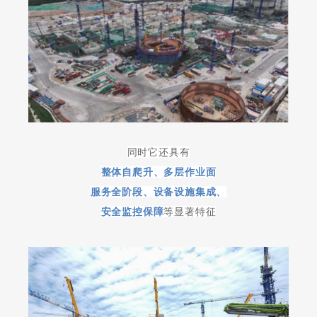
同时它还具有
整体自爬升、多层作业面
服务全阶段、设备设施集成、
安全监控保障
等显著特征