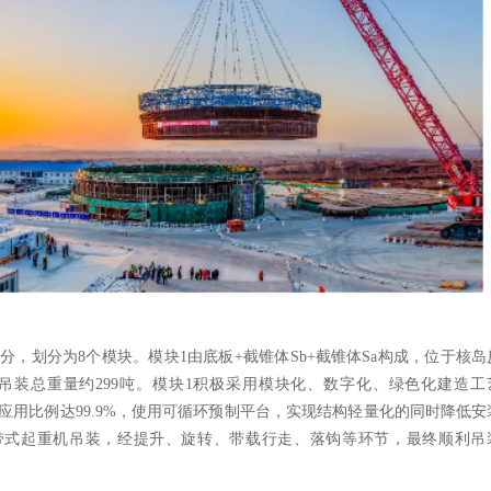
部分，划分为
8个模块。模块1由底板+截锥体Sb+截锥体Sa构成，位于核岛
，吊装总重量约299吨。模块1积极采用模块化、数字化、绿色化建造工
应用比例达99.9%，使用可循环预制平台，实现结构轻量化的同时降低安
履带式起重机吊装，经提升、旋转、带载行走、落钩等环节，最终顺利吊