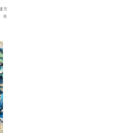
建方
、吊