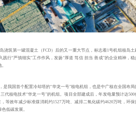
机组核岛浇筑第一罐混凝土（FCD）后的又一重大节点，标志着1号机组核岛土
践行“严慎细实”工作作风，发扬“厚道 笃信 担当 善成”的企业精神，稳
地。
，是我国首个配置冷却塔的
“华龙一号”核电机组，也是中广核在全国布局
三代核电技术“华龙一号”的机组。项目全部建成后，年发电量预计达500
，等效年减少标准煤消耗约1527万吨、减排二氧化碳约4620万吨，环保
绿色低碳发展。