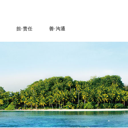
担·责任
善·沟通