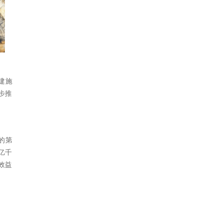
建施
步推
的第
亿千
效益