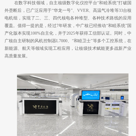
在数字科技领域，自主核级数字化仪控平台
“和睦系统”打破国
外垄断后，已广泛应用于“华龙一号”、VVER、高温气冷堆等33台核
电机组，实现了二、三、四代核电各种堆型、各种技术路线的应用
覆盖。值得一提的是，经过7年研发，中广核已经推动“和睦系统”国
产化版本实现100%自主化，并于2025年获得工信部认证。同时，中
广核自主研制的风机控制器L7000、“和睦卫士”等多个工控系统，在
新能源、航天等领域实现工程应用，让核级技术赋能更多战新产业
高质量发展。