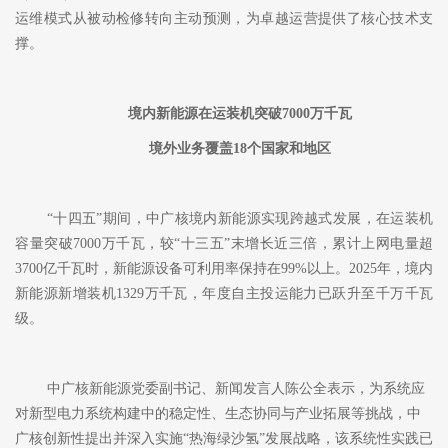
运维模式从被动检修转向主动预测，为卓越运营提供了核心技术支
撑。
境内新能源在运装机突破
7000万千瓦
境外业务覆盖
18个国家和地区
“十四五”期间，中广核境内新能源实现跨越式发展，在运装机
容量突破7000万千瓦，较“十三五”末增长近三倍，累计上网电量超
3700亿千瓦时，新能源设备可利用率保持在99%以上。2025年，境内
新能源新增装机1329万千瓦，年度自主投运能力已跃升至千万千瓦
级。
中广核新能源党委副书记、新闻发言人陈公全表示，为系统应
对新型电力系统构建中的稳定性、生态协同与产业拓展等挑战，中
广核创新性提出并深入实施
“热海绿沙氢”发展战略，该系统性实践已