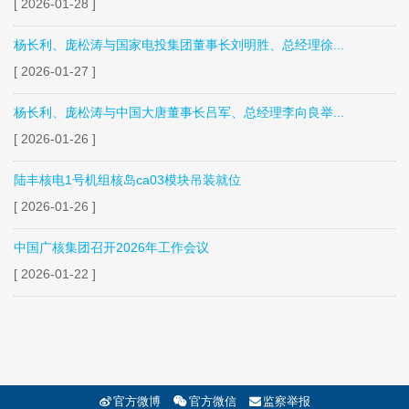
[ 2026-01-28 ]
杨长利、庞松涛与国家电投集团董事长刘明胜、总经理徐...
[ 2026-01-27 ]
杨长利、庞松涛与中国大唐董事长吕军、总经理李向良举...
[ 2026-01-26 ]
陆丰核电1号机组核岛ca03模块吊装就位
[ 2026-01-26 ]
中国广核集团召开2026年工作会议
[ 2026-01-22 ]
官方微博
官方微信
监察举报