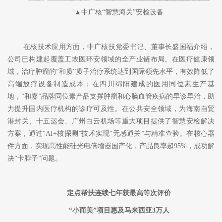
▲中广核“智慧海关”安检设备
在核技术应用方面，中广核技党委书记、董事长盛国福介绍，
公司已构建起覆盖工农医环安领域的全产业链布局。在医疗健康领
域，治疗肿瘤的
“和质”质子治疗系统达到国际领先水平，有效降低了
高端放疗设备制造成本；在四川绵阳建成的医用同位素生产基
地，“和嘉”品牌同位素产品支撑肿瘤和心脑血管疾病的早诊早治，助
力提升国内医疗机构的诊疗可及性。在公共安全领域，为海南自贸
港封关、十五运会、广州白云机场等重大项目提供了智慧安检解决
方案，通过“AI+核探测”技术实现“无感通关”与精准查验。在核心器
件方面，实现高性能硅光电倍增器国产化，产品良率超95%，成功解
决“卡脖子”问题。
定点帮扶连续七年获最高等次评价
“小而美”项目惠及马来西亚3万人