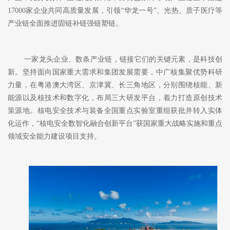
17000家企业共同高质量发展，引领“华龙一号”、光热、质子医疗等
产业链全面推进固链补链强链塑链。
一家龙头企业、数条产业链，链接它们的关键元素，是科技创
新。坚持面向国家重大需求和集团发展需要，中广核集聚优势科研
力量，在粤港澳大湾区、京津冀、长三角地区，分别围绕核能、新
能源以及核技术和数字化，布局三大研发平台，着力打造原创技术
策源地。核电安全技术与装备全国重点实验室重组获批并转入实体
化运作，
“核电安全数智化融合创新平台”获国家重大战略实施和重点
领域安全能力建设项目支持。