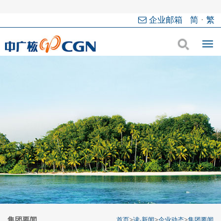
企业邮箱
简
·
繁
集团要闻
首页
>
读·新闻
>
企业动态
>
集团要闻