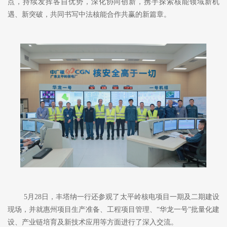
点，持续发挥各自优势，深化协同创新，携手探索核能领域新机
遇、新突破，共同书写中法核能合作共赢的新篇章。
5月28日，丰塔纳一行还参观了太平岭核电项目一期及二期建设
现场，并就惠州项目生产准备、工程项目管理、“华龙一号”批量化建
设、产业链培育及新技术应用等方面进行了深入交流。