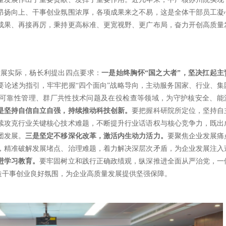
昂扬向上、干事创业氛围浓厚，各项成果来之不易，这是全体干部员工凝
成果、再接再厉，秉持更高标准、更宽视野、更广布局，奋力开创高质量
发展实际，杨长利提出四点要求：
一是始终胸怀
“国之大者”，坚决扛起主
要论述为指引，牢牢把握
“四个面向”战略导向，主动服务国家、行业、集
可靠性管理、群厂共性技术问题及在役检查等领域，为守护核安全、能
是坚持自信自立自强，持续推动科技创新。
要把握科研院所定位，坚持自
续攻克行业关键核心技术难题，不断提升行业话语权与核心竞争力，既出
团发展。
三是坚定不移深化改革，激活内生动力活力。
要聚焦企业发展痛
，精准破解发展堵点、治理难题，着力解决深层次矛盾，为企业发展注入
进学习教育。
要牢固树立和践行正确政绩观，纵深推进全面从严治党，一
造干事创业良好氛围，为企业高质量发展提供坚强保障。