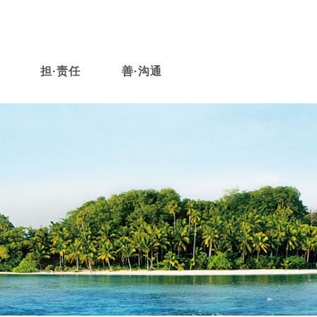
担·责任
善·沟通