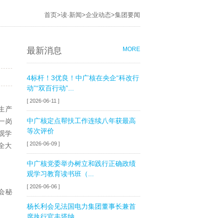
首页
>
读·新闻
>
企业动态
>
集团要闻
最新消息
MORE
4标杆！3优良！中广核在央企“科改行
动”“双百行动”...
[ 2026-06-11 ]
生产
中广核定点帮扶工作连续八年获最高
一岗
等次评价
观学
[ 2026-06-09 ]
全大
中广核党委举办树立和践行正确政绩
观学习教育读书班（...
[ 2026-06-06 ]
会秘
杨长利会见法国电力集团董事长兼首
席执行官丰塔纳