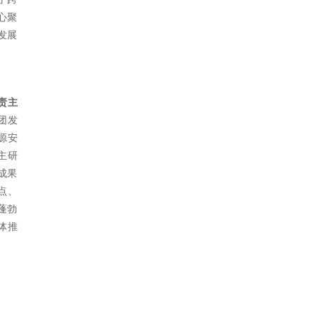
心聚
发展
责主
团发
源安
主研
成果
点、
蓬勃
体推