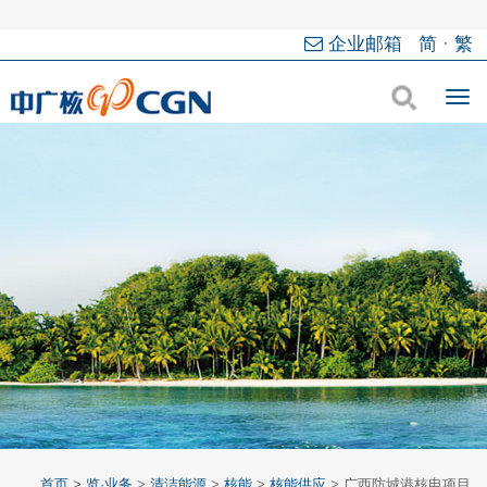
企业邮箱
简
·
繁
首页
>
览·业务
>
清洁能源
>
核能
>
核能供应
>
广西防城港核电项目