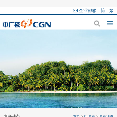
企业邮箱
简
·
繁
责任动态
首页
>
担·责任
>
责任沟通