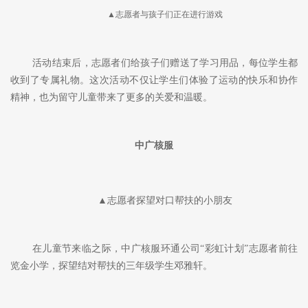
▲苍南核电开展儿童节主题活动现场
5月31日，儿童节前一天，苍南核电专门联合温州市苍南县马站
镇第二小学开展了儿童节主题活动，34名留守儿童与核电志愿者结
对，共同参与两人三足、一路有你、篮球接力等游戏。
▲志愿者与孩子们正在进行游戏
活动结束后，志愿者们给孩子们赠送了学习用品，每位学生都
收到了专属礼物。这次活动不仅让学生们体验了运动的快乐和协作
精神，也为留守儿童带来了更多的关爱和温暖。