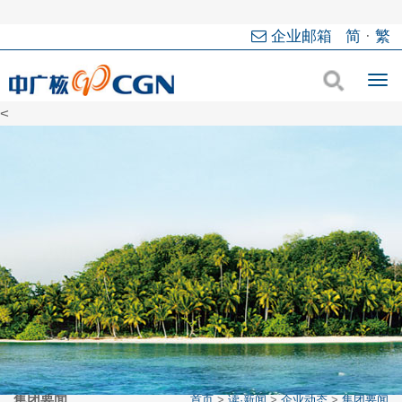
企业邮箱
简
·
繁
<
集团要闻
首页
>
读·新闻
>
企业动态
>
集团要闻