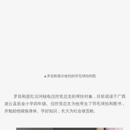
▲罗昌刚展示收到的羽毛球拍和图
罗昌刚是红沿河核电仪控党总支的帮扶对象，目前就读于广西
凌云县览金小学四年级。仪控党总支为他寄去了羽毛球拍和图书，
并勉励他锻炼身体、学好知识，长大为社会做贡献。