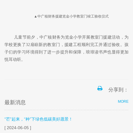
在这个特别的节日里，这份礼物不仅陪伴雅轩健康成长，还激
发了她走出大山、学成归来的梦想。
援建校园，筑梦未来
教育是孩子们成长的基石，也是他们通向未来的希望之路，这
个儿童节，中广核的志愿者们还踏上了援建之路，来到帮扶地区的
学校，为孩子们的学习环境添一分助力。
▲中广核财务援建览金小学教室门竣工验收仪式
儿童节前夕，中广核财务为览金小学开展教室门援建活动，为
学校更换了
32扇崭新的教室门，援建工程顺利完工并通过验收。孩
子们的学习环境得到了进一步提升和保障，琅琅读书声也显得更加
悦耳动听。