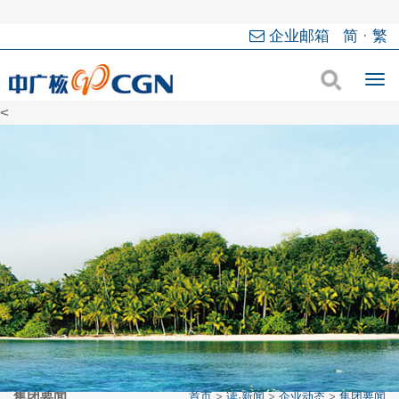
企业邮箱
简
·
繁
<
集团要闻
首页
>
读·新闻
>
企业动态
>
集团要闻