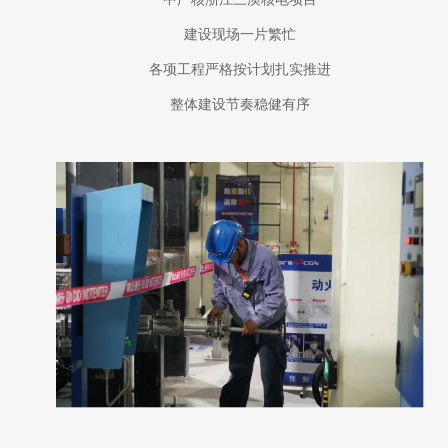
建设现场一片繁忙
各项工程严格按计划扎实推进
整体建设节奏稳健有序