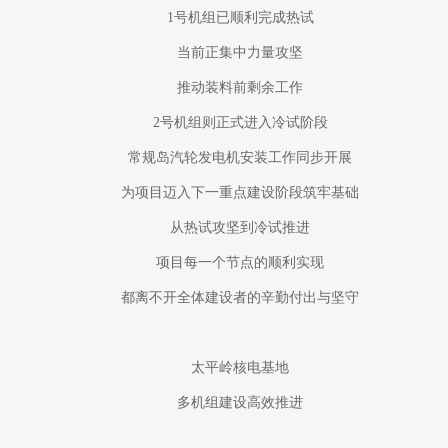
1号机组已顺利完成热试
当前正集中力量攻坚
推动装料前剩余工作
2号机组则正式进入冷试阶段
常规岛汽轮发电机安装工作同步开展
为项目迈入下一重点建设阶段筑牢基础
从热试攻坚到冷试推进
项目每一个节点的顺利实现
都离不开全体建设者的辛勤付出与坚守
太平岭核电基地
多机组建设高效推进