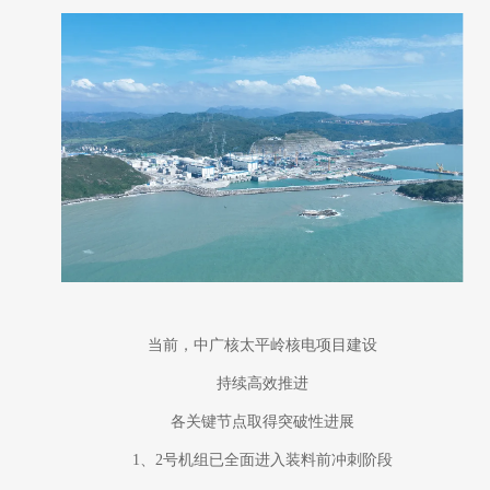
当前，中广核太平岭核电项目建设
持续高效推进
各关键节点取得突破性进展
1、2号机组已全面进入装料前冲刺阶段