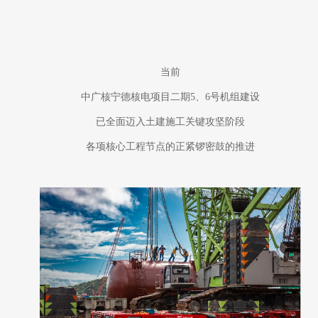
当前
中广核宁德核电项目二期
5、6号机组建设
已全面迈入土建施工关键攻坚阶段
各项核心工程节点的正紧锣密鼓的推进