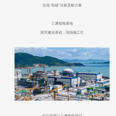
实现
“双碳”目标贡献力量
三澳核电基地
筑牢建设基础，现场施工忙
中广核浙江三澳核电项目