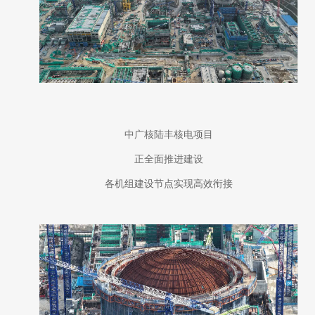
中广核陆丰核电项目
正全面推进建设
各机组建设节点实现高效衔接