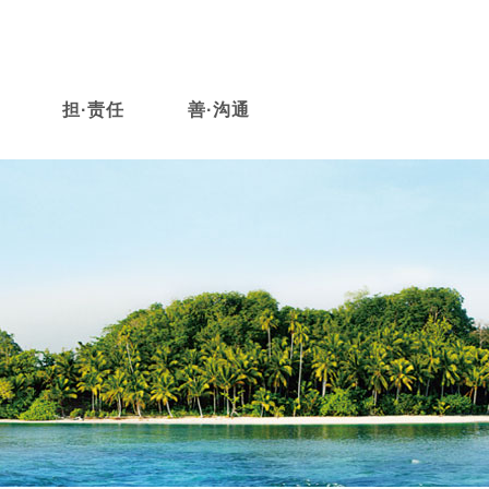
担·责任
善·沟通