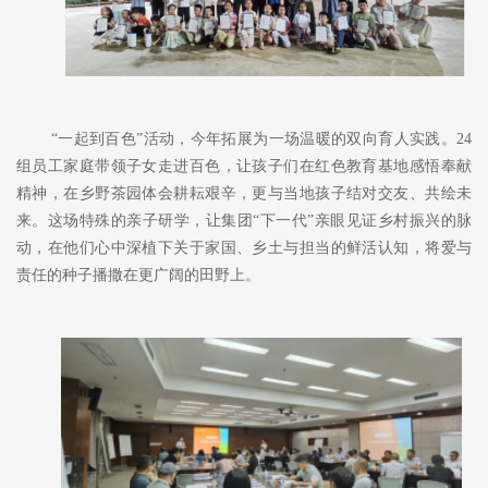
“一起到百色”
活动，今年拓展为一场温暖的双向育人实践。
24
组员工家庭带领子女
走进百色，
让孩子们
在红色教育基地感悟奉献
精神
，在乡野茶园体会耕耘
艰辛
，更与当地孩子结对交友、共绘未
来。这场特殊的亲子研学，让集团
“下一代”亲眼见证乡村振兴的脉
动，在他们心中深植下关于家国、乡土与担当的鲜活认知，将爱与
责任的种子
播撒在
更广阔的田野上。