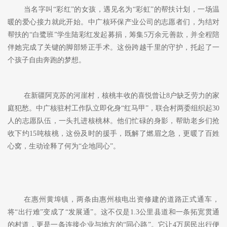
当名字叫
“彩红”的女孩，遇见名为“彩虹”的帮扶计划，一场温
暖的爱心接力
就此
开始
。中广核环保产业公司的志愿者们，为结对
帮扶的
“白鹭班”学生陆彩红发起募捐，筹集5万余元善款，并全程陪
伴她完成了关键的脚部矫正手术。这份跨越千里的守护，托起了一
个孩子自由奔跑的梦想。
在新疆阿克苏的河崖村，核桃丰收的喜悦曾让
8户缺乏劳力的家
庭犯愁。中广核驻村工作队立即化身“红马甲”，联合村两委组织起30
人的志愿队伍，一头扎进核桃林。他们忙碌的身影，帮助老乡们抢
收下约15吨核桃，这份及时的援手，
既
解了燃眉之急，更暖了百姓
心窝，
生动
诠释了何为
“企地同心”。
在惠州黄埠镇，两条由惠州核电出资修建的道路正式通车，
将
“出行难”变成了“发展通”。这不仅是1.3公里县道和一条拓宽
贯通
的
村道
，更是一条连接企业与地方的
“同心路”。它让4万居民出行便