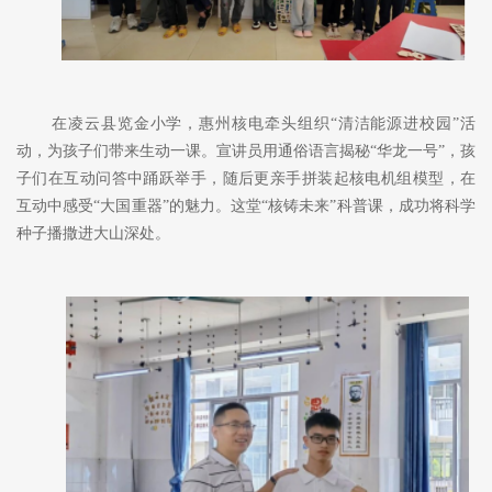
在凌云县览金小学，惠州核电
牵头组织
“清洁能源进校园”活
动
，
为
孩子们
带来生动一课。宣讲员用通俗语言揭秘
“华龙一号”，孩
子们在互动问答中踊跃举手，随后更亲手拼装起核电机组模型
，
在
互动中感受
“
大国
重器
”
的
魅力
。这堂
“
核铸未来
”科普课，成功将科学
种子播撒进
大山深处。