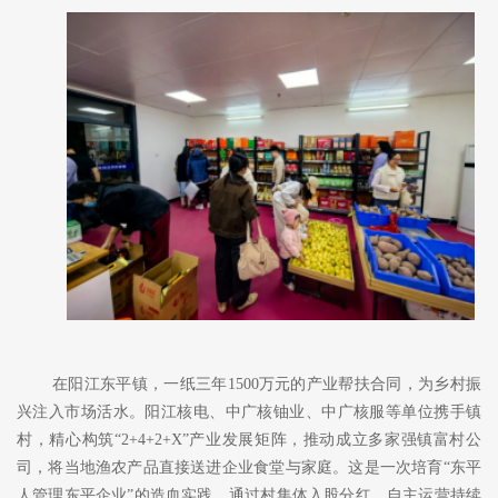
在阳江东平镇，一纸三年
1500万元的产业帮扶合同，为乡村振
兴注入
市场
活水。
阳江核电、中广核铀业、中广核服等单位
携手镇
村，精心构筑
“2+4+2+X”
产业发展矩阵，推动成立多家强镇富村公
司，将当地渔农产品直接送进企业食堂与家庭。这是一次培育
“东平
人管理东平企业”的造血实践，通过村集体入股分红、自主运营持续