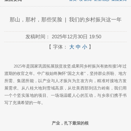
那山，那村，那些笑脸 | 我们的乡村振兴这一年
发稿时间：
2025年12月30日 19:50
【 字体：
大
中
小
】
2025年是国家巩固拓展脱贫攻坚成果同乡村振兴有效衔接5年过
渡期的
收官之年
。中广核始终胸怀
“国之大者”，坚持
群众所盼、地方
所需、集团所能
，以产业与人才振兴为主攻方向，精准对接地方发
展需求。从八桂大地到雪域高原，从
壮美西部
到
活力岭南
，我们用
一个个坚实
落地
的项目、一场场温暖
人心
的互动，与乡亲们
携手
书
写了充满希望的一年。
产业，扎下最深的根