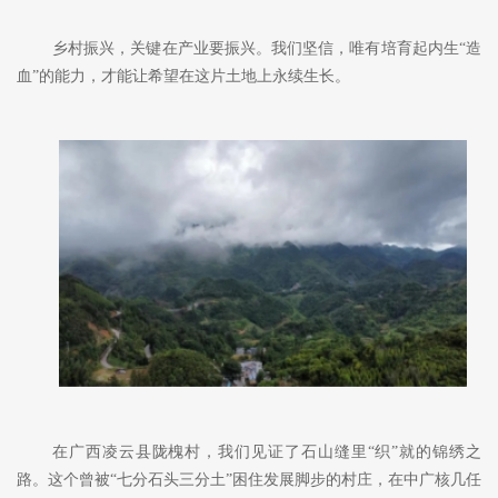
乡村振兴，关键
在
产业要振兴。我们坚信，唯有培育
起
内生
“造
血”的能力，才能让希望在这片土地上永续
生长
。
在广西凌云县
陇槐村，我们见证了石山缝里
“织”
就
的锦绣
之
路。这个曾被
“七分石头三分土”困住
发展脚步
的村庄，在中广核几任