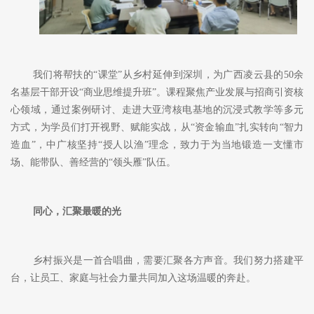
我们将帮扶的
“课堂”从乡村延伸到深圳，为广西凌云县的50余
名基层干部开设
“商业思维提升班”。课程聚焦产业
发展
与招商
引
资
核
心领域
，通过案例研讨
、
走进大亚湾核电基地的沉浸式教学
等
多元
方式
，为学员们打开视野、赋能实战
，
从
“资金输血”扎实转向“智力
造血”，
中广核
坚持
“
授人以渔
”
理念
，
致力于为当地锻造一支懂市
场、能带队、善经营的
“领头雁”队伍。
同心，汇聚最暖的光
乡村振兴是一首合唱曲，需要汇聚各方声音。我们努力搭建平
台，让员工、家庭与社会力量共同加入这场温暖的奔赴。