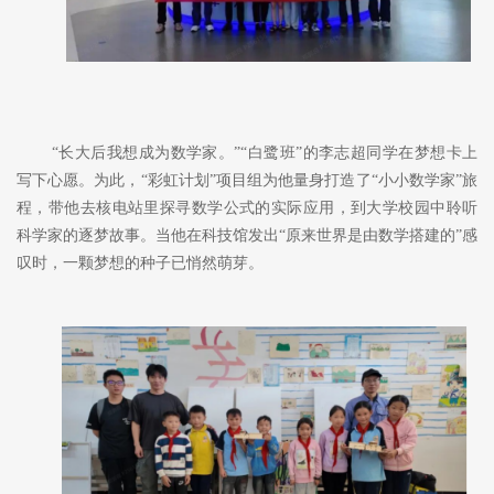
“长大后我想成为数学家。”“白鹭班”的李志超
同学
在梦想卡上
写下心愿。为此，
“彩虹计划”项目组
为他量身打造了
“小小数学家”旅
程
，
带他去
核电站里探寻数学公式的
实际
应用，到大学
校园
中聆听
科学家的
逐梦
故事。当他在科技馆发出
“原来世界是由数学搭建的”感
叹时，一颗梦想的种子已
悄然
萌芽
。