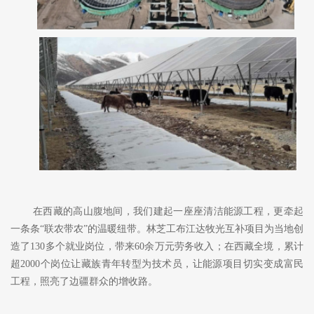
在西藏的高山腹地间，我们建起一座座清洁能源工程，更牵起
一条条
“联农带农”的温暖纽带。林芝工布江达牧光互补项目为当地创
造了130多个就业岗位
，
带来
60余万元
劳务收入；在西藏全境，累计
超
2000个岗位让藏族青年转型为技术员，让能源项目切实变成富民
工程，照亮了边疆群众的增收路。