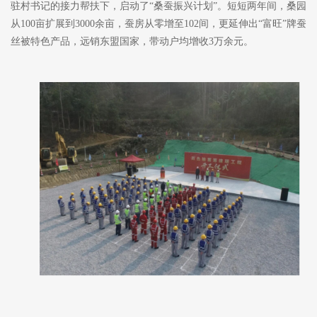
驻村书记的接力
帮扶
下，启动了
“桑蚕振兴计划”。短短两年
间
，桑园
从
100亩扩展到3000余亩，蚕房从零
增
至
102间，更延伸出“富旺”牌蚕
丝被
特色
产品
，远销东盟
国家
，带动户均增收
3万
余
元。