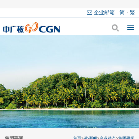
企业邮箱
简
·
繁
集团要闻
首页
>
读·新闻
>
企业动态
>
集团要闻