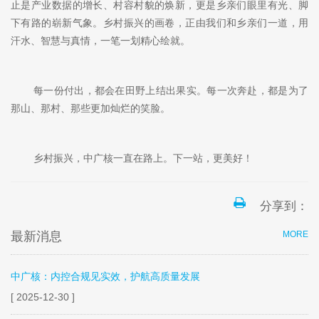
止是产业数
据
的增长、村容村貌的焕新，更是
乡亲们
眼里有光、脚
下有路的崭新气象。乡村振兴的画卷，正由我们和乡亲们一道，用
汗水、智慧与真情，一笔一划精心绘就。
每一份付出，都会在田野上结出果实。每一次奔赴，都是为了
那山、那村、那些更加灿烂的笑脸。
乡村振兴，
中广核
一直在路上。下一站，更美好！
分享到：
最新消息
MORE
中广核：内控合规见实效，护航高质量发展
[ 2025-12-30 ]