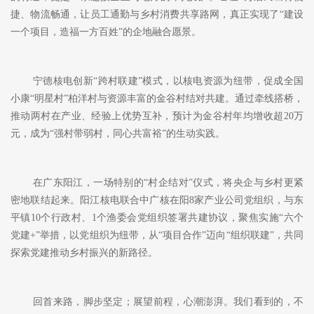
捷、物流畅通，让员工通勤与乡村消费共享路网，真正实现了“建设
一个项目，造福一方百姓”的企地
融合
愿景。
宁德核电创新
“跨村联建”模式，以核电资源为纽带，促成全国
小康“明星村”柏洋村与资源丰富的金谷村结对共建。通过牵线搭桥，
推动两村在产业、经验上优势互补，预计为金谷村年均增收超20万
元，
成为
“强村带弱村，同心共富裕”的生动实践。
在广东阳江，一场特别的
“村企结对”仪式，将央企与乡村更紧
密地联结起来。阳江核电联合中广核在阳8家产业公司党组织，与东
平镇10个行政村、1个渔委会党组织签署共建协议，聚焦
实施
“六个
党建+”举措
，
以党组织为纽带，从
“项目合作”迈向“组织联建”，共同
探索党建推动乡村振兴的新路径。
回首来路，脚步坚定；展望前程，心潮澎湃
。
我们看到的，不