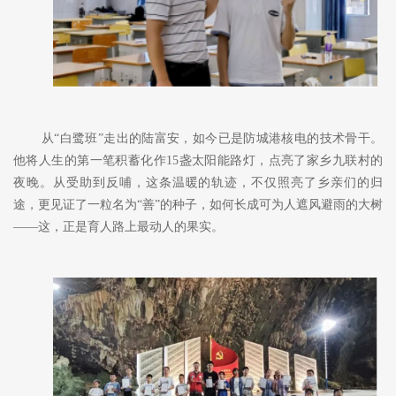
从
“白鹭班”走出的陆富安，如今已是防城港核电的技术骨干。
他将人生的第一笔积蓄
化作
15盏太阳能路灯，点亮了家乡九联村的
夜晚。从受助到反哺，这条温暖的轨迹，不仅照亮了乡亲们的归
途，更见证了一粒名为“善”的种子，如何长成可为人遮风避雨的
大
树
——这，正是育人路上最动人的果实。