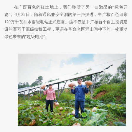
在广西百色的红土地上，我们聆听了另一曲激昂的
“绿色开
篇”。3月25日，随着通风兼安全洞的第一声掘进，中广核百色田东
120万千瓦抽水蓄能电站正式启幕。这不仅是
中广核
首个自主投资建
设的百万千瓦级抽蓄工程，更
是
在革命老区
群山间
种下
的
一枚驱动
绿色未来的
“超级电池”。