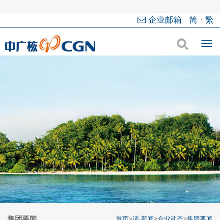
企业邮箱
简
·
繁
集团要闻
首页
>
读·新闻
>
企业动态
>
集团要闻