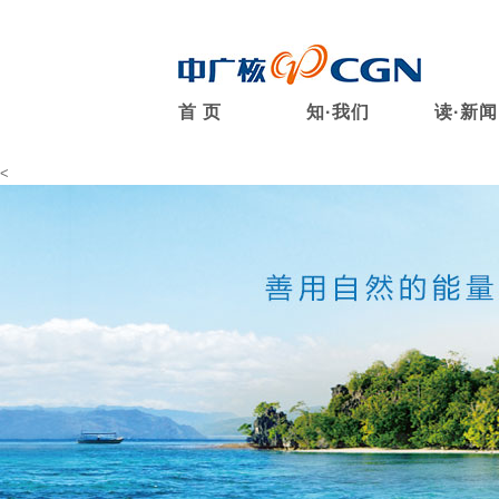
首 页
知·我们
读·新闻
<