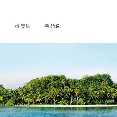
担·责任
善·沟通