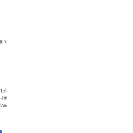
展实
外落
同签
实基