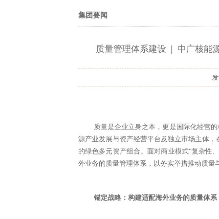
集团要闻
质量管理体系建设 | 中广核
质量是企业立身之本，更是国际化经营的
源产业发展与资产经营平台
及独立市场主体
，
的绿色多元资产组合。面对商业模式
“复杂性
外业务的质量管理体系，以
务实
举措推动质量
锚定战略：构建
适配
海外业务的质量体系