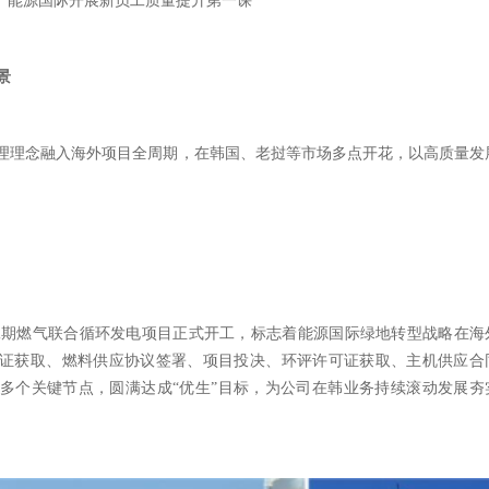
能源国际
开展新员工质量提升第一课
景
管理理念融入海外项目全周期，在韩国、老挝等市场多点开花，以高质量发
大山二期燃气联合循环发电项目正式开工，标志着能源国际绿地转型战略在海
证获取、燃料供应协议签署、项目投决、环评许可证获取、主机供应合
多个关键节点，圆满达成“优生”目标，为公司在韩业务持续滚动发展夯