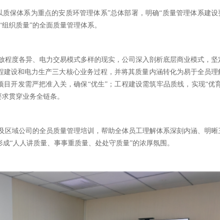
立以质保体系为重点的安质环管理体系”总体部署，明确“质量管理体系建设
“组织质量”的全面质量管理体系。
放程度各异、电力交易模式多样的现实，公司深入剖析底层商业模式，坚
程建设和电力生产三大核心业务过程，并将其质量内涵转化为
易于全员理
项目开发需严把准入关，确保“优生”；工程建设需筑牢品质线，实现“优育
要求贯穿业务全链条。
及区域公司的全员质量管理培训，帮助全体员工理解体系深刻内涵、明晰
形成
“人人讲质量、事事重质量、处处守质量”的浓厚氛围。