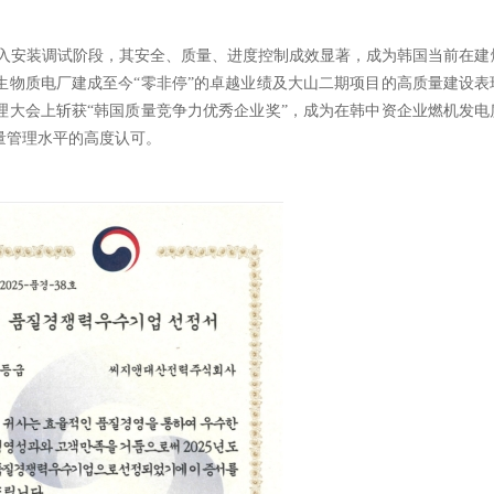
利进入安装调试阶段，其安全、质量、进度控制成效显著，成为韩国当前在建
生物质电厂建成至今“零非停”的卓越业绩及大山二期项目的高质量建设表
理大会上斩获“韩国质量竞争力优秀企业奖”，成为在韩中资企业燃机发电
量管理水平的高度认可。