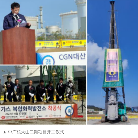
▲ 中广核大山二期项目开工仪式