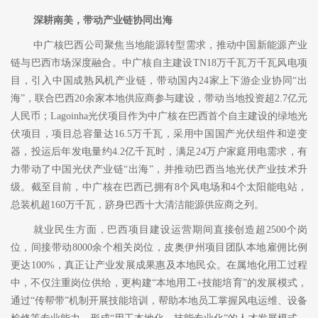
深耕南美，带动产业链协同出海
中广核巴西公司聚焦当地能源转型需求，推动中国新能源产业
链与巴西市场深度融合。中广核自主建设
TN18万千瓦万千瓦风电项
目，引入中国成熟风机产业链，带动国内24家上下游企业协同“出
海”，联合巴西20余家本地供应商参与建设，带动当地投资超2.7亿元
人民币；Lagoinha光伏项目作为中广核在巴西首个自主建设的绿地光
伏项目，项目总容量达16.5万千瓦，采用中国国产光伏组件和逆变
器，投运后年发电量约4.2亿千瓦时，满足24万户家庭用电需求，有
力带动了中国光伏产业链“出海”，并推动巴西当地光伏产业技术升
级。截至目前，中广核在巴西已拥有8个风电场和4个太阳能电站，
总装机超160万千瓦，跻身巴西十大清洁能源供应商之列。
就业民生方面，巴西项目建设运营期间直接创造超
2500个岗
位，间接带动8000余个相关岗位，皮奥伊州项目团队本地雇佣比例
更达100%，真正让产业发展成果惠及本地民众。在属地化用工过程
中，不仅注重岗位供给，更构建“本地用工+技能培育”的发展模式，
通过“传帮带”机制开展技能培训，帮助本地员工掌握风电运维、设备