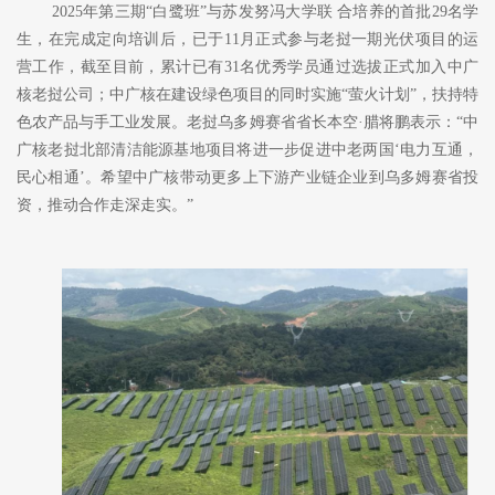
2025年第三期“白鹭班”与苏发努冯大学联 合培养的首批29名学
生，在完成定向培训后，已于11月正式参与老挝一期光伏项目的运
营工作，截至目前，累计已有31名优秀学员通过选拔正式加入中广
核老挝公司；中广核在建设绿色项目的同时实施“萤火计划”，扶持特
色农产品与手工业发展。老挝乌多姆赛省省长本空·腊将鹏表示：“中
广核老挝北部清洁能源基地项目将进一步促进中老两国‘电力互通，
民心相通’。希望中广核带动更多上下游产业链企业到乌多姆赛省投
资，推动合作走深走实。”