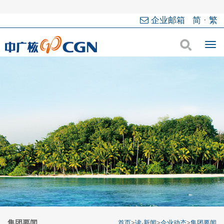
企业邮箱
简
·
繁
集团要闻
首页
>
读·新闻
>
企业动态
>
集团要闻