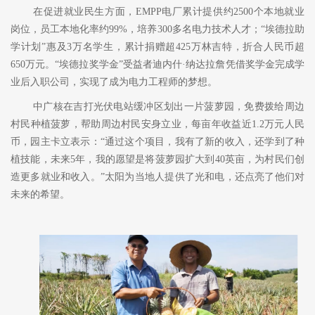
在促进就业民生方面，
EMPP电厂累计提供约2500个本地就业
岗位，员工本地化率约99%，培养300多名电力技术人才；“埃德拉助
学计划”惠及3万名学生，累计捐赠超425万林吉特，折合人民币超
650万元。“埃德拉奖学金”受益者迪内什·纳达拉詹凭借奖学金完成学
业后入职公司，实现了成为电力工程师的梦想。
中广核在吉打光伏电站缓冲区划出一片菠萝园，免费拨给周边
村民种植菠萝，帮助周边村民安身立业，每亩年收益近
1.2万元人民
币，园主卡立表示：“通过这个项目，我有了新的收入，还学到了种
植技能，未来5年，我的愿望是将菠萝园扩大到40英亩，为村民们创
造更多就业和收入。”太阳为当地人提供了光和电，还点亮了他们对
未来的希望。