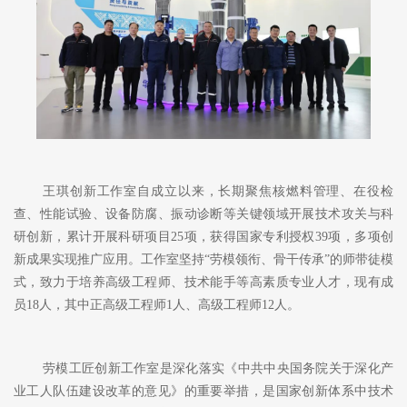
王琪创新工作室自成立以来，长期聚焦核燃料管理、在役检
查、性能试验、设备防腐、振动诊断等关键领域开展技术攻关与科
研创新，累计开展科研项目
25项，获得国家专利授权39项，多项创
新成果实现推广应用。工作室坚持“劳模领衔、骨干传承”的师带徒模
式，致力于培养高级工程师、技术能手等高素质专业人才，现有成
员18人，其中正高级工程师1人、高级工程师12人。
劳模工匠创新工作室是深化落实《中共中央国务院关于深化产
业工人队伍建设改革的意见》的重要举措，是国家创新体系中技术