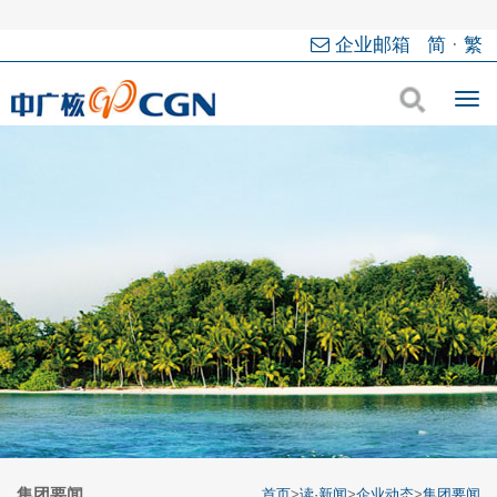
企业邮箱
简
·
繁
集团要闻
首页
>
读·新闻
>
企业动态
>
集团要闻