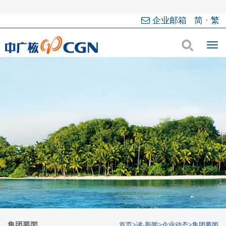
企业邮箱
简
·
繁
集团要闻
首页
>
读·新闻
>
企业动态
>
集团要闻