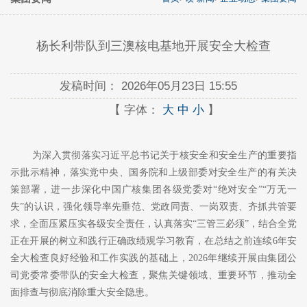
杨长利带队到三澳核电基地开展安全大检查
发稿时间：
2026年05月23日 15:55
【 字体：
大
中
小
】
为深入贯彻落实习近平总书记关于核安全和安全生产的重要指
示批示精神，落实党中央、国务院和上级部委对安全生产的有关决
策部署，进一步深化中国广核集团各级党委对
“绝对安全”“万无一
失”的认识，强化领导率先垂范、党政同责、一岗双责、齐抓共管要
求，全面压紧压实各级安全责任，认真落实“三管三必须”，结合全党
正在开展的树立和践行正确政绩观学习教育，在总结之前连续6年安
全大检查良好经验和工作实践的基础上，2026年继续开展由集团公
司党委常委带队的安全大检查，聚焦关键领域、重要环节，推动全
面排查与彻底消除重大安全隐患。