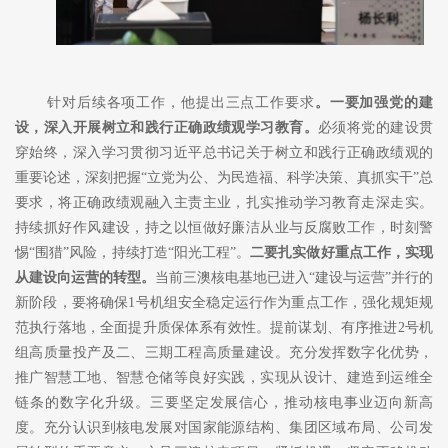
针对后续各项工作，他提出三点工作要求
。一要加强党的建
设，深入开展树立和践行正确政绩观学习教育。
必须将党的建设贯
穿始终，深入学习贯彻习近平总书记关于树立和践行正确政绩观的
重要论述，深刻把握
“立党为公、为民造福、科学决策、真抓实干”总
要求，将正确政绩观融入主责主业，扎实推动学习教育走深走实。
持续抓好作风建设，持之以恒做好廉洁从业与反腐败工作，时刻警
惕“围猎”风险，持续打造“阳光工程”。
二要扎实做好重点工作，实现
从建设向运营的转型。
当前三澳核电基地已进入
“建设与运营”并行的
新阶段，要将确保1号机组安全稳定运行作为重点工作，强化规矩规
范执行落地，全面提升质保体系有效性。提前谋划、有序推进2号机
组高质量投产及二、三期工程高质量建设。充分发挥数字化优势，
推广智慧工地、智慧仓储等良好实践，实现从设计、建造到运维全
链条的数字化升级。三要坚定发展信心，推动核电事业迈向新高
度。充分认识到核电发展对国家能源结构、集团区域布局、公司发